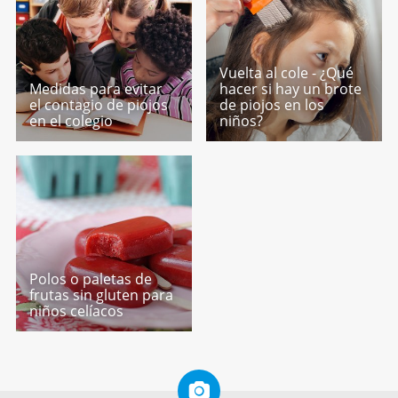
Vuelta al cole - ¿Qué
Medidas para evitar
hacer si hay un brote
el contagio de piojos
de piojos en los
en el colegio
niños?
Polos o paletas de
frutas sin gluten para
niños celíacos