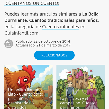
¡CÚENTANOS UN CUENTO!
Puedes leer más artículos similares a
La Bella
Durmiente. Cuentos tradicionales para niños
,
en la categoría de
Cuentos infantiles
en
Guiainfantil.com.
Publicado:
22 de octubre de 2014
Actualizado:
21 de marzo de 2017
RELACIONADOS
Un pollito llamado
Llito - Cuento corto
para niños
La princesa y el
despistados o
campesino. Cuentos
distraídos
para niños