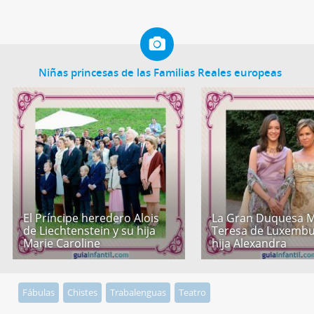
Niñas princesas de las Familias Reales europeas
El Príncipe heredero Alois
La Gran Duquesa M
de Liechtenstein y su hija
Teresa de Luxembu
Marie Caroline
hija Alexandra
Fábulas
Chistes
Trabalenguas
Teatro