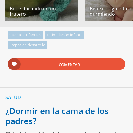
Bebé dormido en un
Bebé con gorrito de
frutero
durmiendo
Cuentos infantiles
Estimulación infantil
Etapas de desarrollo
COMENTAR
SALUD
¿Dormir en la cama de los
padres?