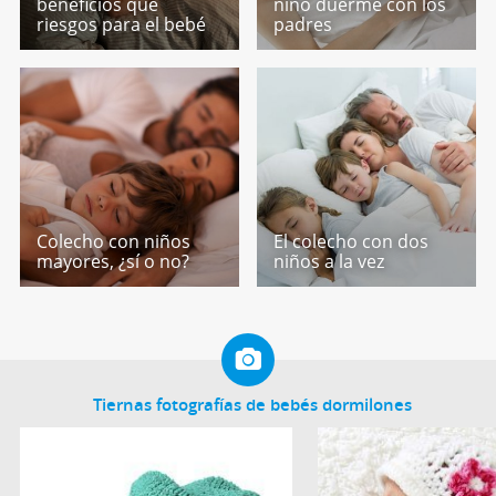
beneficios que
niño duerme con los
riesgos para el bebé
padres
Colecho con niños
El colecho con dos
mayores, ¿sí o no?
niños a la vez
Tiernas fotografías de bebés dormilones