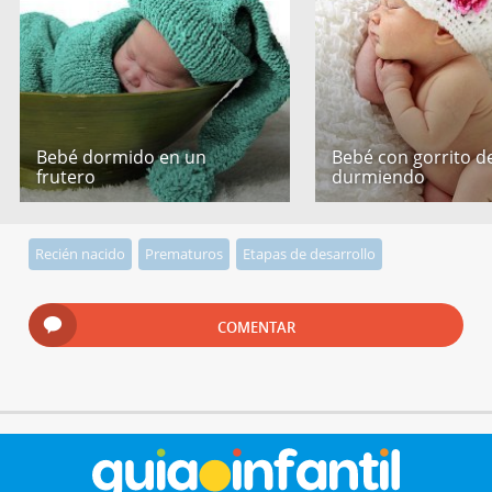
Bebé dormido en un
Bebé con gorrito de
frutero
durmiendo
Recién nacido
Prematuros
Etapas de desarrollo
COMENTAR