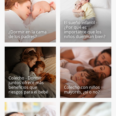
El sueño infantil -
¿Por qué es
¿Dormir en la cama
importante que los
de los padres?
niños duerman bien?
Colecho - Dormir
juntos ofrece más
beneficios que
Colecho con niños
riesgos para el bebé
mayores, ¿sí o no?