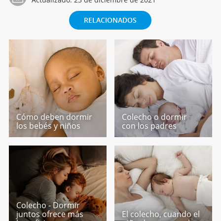
RELACIONADOS
Cómo deben dormir
Colecho o dormir
los bebés y niños
con los padres
Colecho - Dormir
juntos ofrece más
El colecho, cuando el