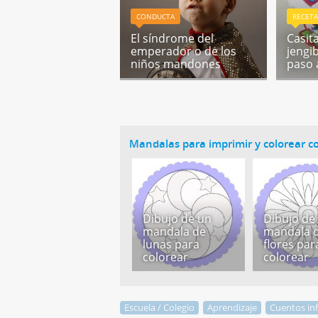
CONDUCTA
RECETA
El síndrome del
Casit
emperador o de los
jengi
niños mandones
paso 
Mandalas para imprimir y colorear co
Dibujo de un
Dibujo de
mandala de
mandala 
lunas para
flores par
colorear
colorear
Escuela / Colegio
Aprendizaje
Cuentos inf