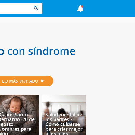
o o con síndrome
LO MÁS VISITADO
Día del Santo
Salud mental de
Bernardo, 20 de
los padres -
agosto.
Cómo cuidarse
Nombres para
para criar mejor
niño
a los hijos