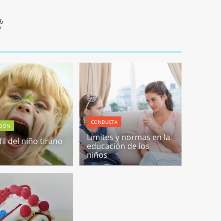
16
7
CONDUCTA
CIÓN
Límites y normas en la
fil del niño tirano
educación de los
niños