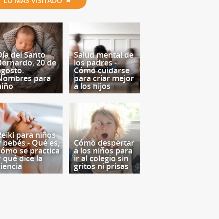
LO MÁS VISITADO
Día del Santo
Salud mental de
Bernardo, 20 de
los padres -
agosto.
Cómo cuidarse
Nombres para
para criar mejor
niño
a los hijos
Reiki para niños
y bebés - Qué es,
Cómo despertar
cómo se practica
a los niños para
y qué dice la
ir al colegio sin
ciencia
gritos ni prisas