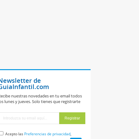
Newsletter de
GuiaInfantil.com
ibujo de un
ecibe nuestras novedades en tu email todos
andala de
os lunes y jueves. Solo tienes que registrarte
orazones para
inar
Acepto las
Preferencias de privacidad
,