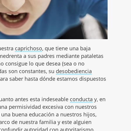
uestra
caprichoso
, que tiene una baja
 amedrenta a sus padres mediante pataletas
o consigue lo que desea (sea o no
das son constantes, su
desobediencia
 para saber hasta dónde estamos dispuestos
cuanto antes esta indeseable
conducta
y, en
 una permisividad excesiva con nuestros
er una buena educación a nuestros hijos,
arco de nuestra familia y este alguien
confundir
autoridad
con autoritarismo.