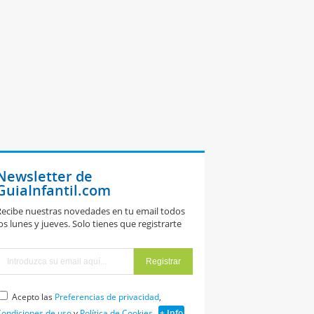
Newsletter de
GuiaInfantil.com
ecibe nuestras novedades en tu email todos
os lunes y jueves. Solo tienes que registrarte
Acepto las
Preferencias de privacidad
,
ondiciones de uso
y
Política de Cookies
+ Info