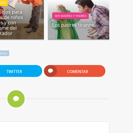
CTA
sejos para
SER MADRES Y PADRES
s de niños
os y con
Los padres tiranos
ome del
rador
ismo
TWITTER
COMENTAR