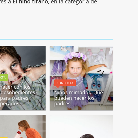
res a
El niño tirano
, en la categoría de
2
CTA
CONDUCTA
hacer con los
 desobedientes?
Niños mimados. Qué
s para padres
pueden hacer los
sperados
padres