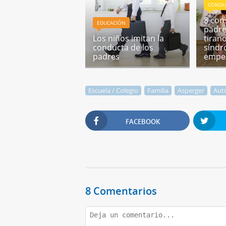
CONDU
8 con
EDUCACIÓN
padre
Los niños imitan la
tiran
conducta de los
síndr
padres
empe
Escuela / Colegio
Familia
Asperger
Aut
FACEBOOK
8 Comentarios