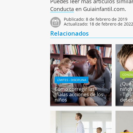
Puedes leer más artículos simila
Conducta
en Guiainfantil.com.
Publicado:
8 de febrero de 2019
Actualizado:
18 de febrero de 202
Relacionados
CONDU
LÍMITES - DISCIPLINA
¿Qué 
Cómo corregir las
niños
malas acciones de los
- Tip
niños
dese