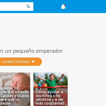
 con un pequeño emperador
LO MÁS VISITADO
Mi bebé no
quiere el biberón
Cómo ayudar a
- Causas y trucos
los niños a no
para que lo
rendirse y a ser
acepte
más constantes