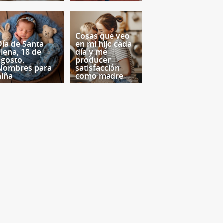
Cosas que veo
Día de Santa
en mi hijo cada
Elena, 18 de
día y me
agosto.
producen
Nombres para
satisfacción
niña
como madre