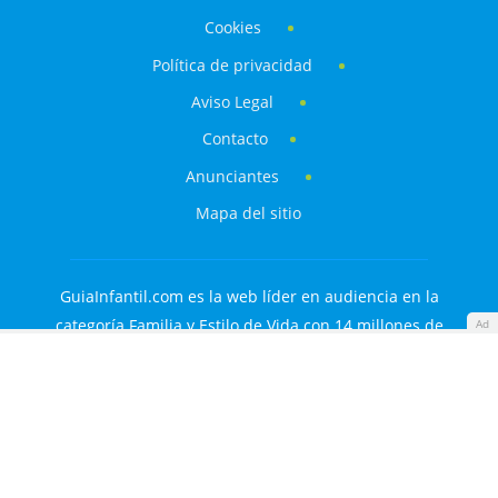
Cookies
Política de privacidad
Aviso Legal
Contacto
Anunciantes
Mapa del sitio
GuiaInfantil.com es la web líder en audiencia en la
categoría Familia y Estilo de Vida con 14 millones de
Ad
visitantes al mes.
Descargo de responsabilidades: Aunque nuestros
contenidos están realizados o verificados por profesionales
de la salud y la educación, únicamente tienen fines
informativos. No sustituyen el consejo o diagnóstico de un