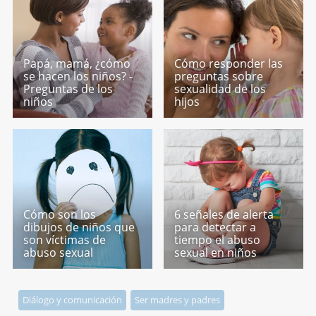
Papá, mamá, ¿cómo
Cómo responder las
se hacen los niños? -
preguntas sobre
Preguntas de los
sexualidad de los
niños
hijos
Cómo son los
6 señales de alerta
dibujos de niños que
para detectar a
son víctimas de
tiempo el abuso
abuso sexual
sexual en niños
Diálogo y comunicación
Ser madres y padres