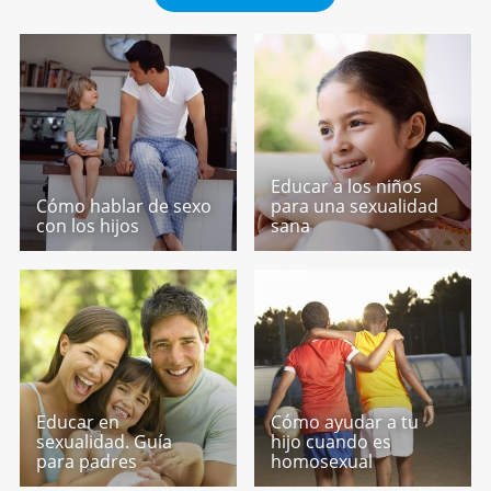
Educar a los niños
Cómo hablar de sexo
para una sexualidad
con los hijos
sana
Educar en
Cómo ayudar a tu
sexualidad. Guía
hijo cuando es
para padres
homosexual