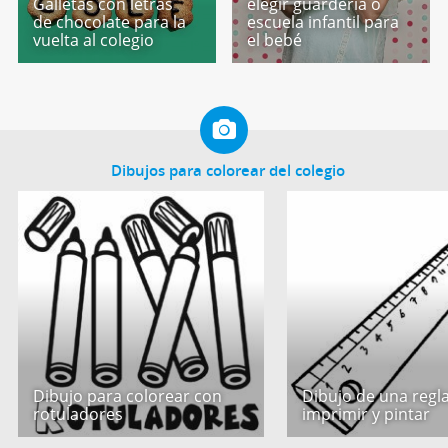
Galletas con letras
elegir guardería o
de chocolate para la
escuela infantil para
vuelta al colegio
el bebé
Dibujos para colorear del colegio
Dibujo para colorear con
Dibujo de una regl
rotuladores
imprimir y pintar