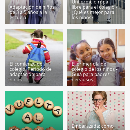
Uniforme o ropa
Adaptación de niños
libre para el colegio -
de 3 a 5 años a la
¿Qué es mejor para
escuela
los niños?
El comienzo del
El primer día de
colegio. Periodo de
colegio de los niños -
adaptación para
Guía para padres
niños
nerviosos
Embarazada: cómo