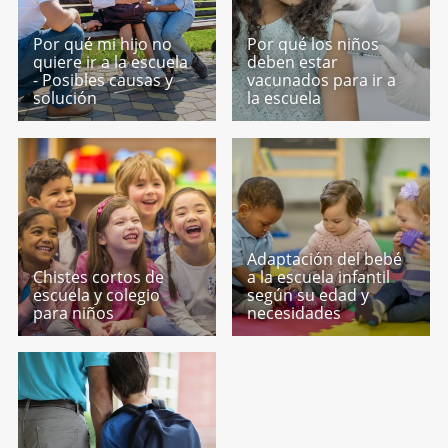
Por qué mi hijo no
Por qué los niños
quiere ir a la escuela
deben estar
- Posibles causas y
vacunados para ir a
solución
la escuela
Adaptación del bebé
Chistes cortos de
a la escuela infantil
escuela y colegio
según su edad y
para niños
necesidades