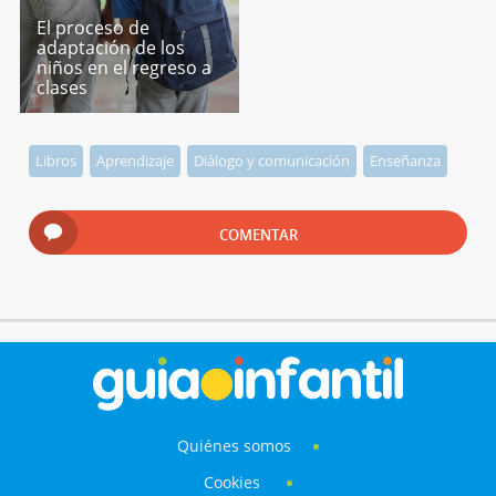
El proceso de
adaptación de los
niños en el regreso a
clases
Libros
Aprendizaje
Diálogo y comunicación
Enseñanza
COMENTAR
Quiénes somos
Cookies