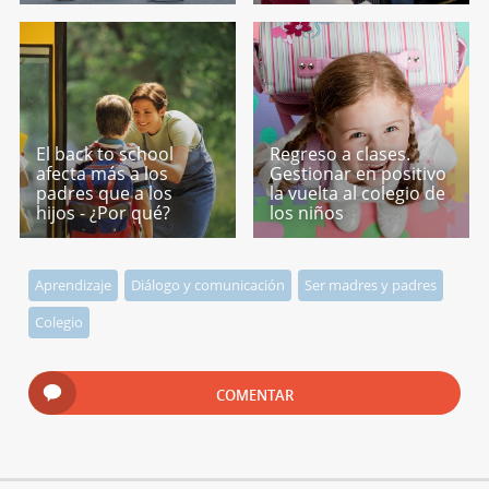
El back to school
Regreso a clases.
afecta más a los
Gestionar en positivo
padres que a los
la vuelta al colegio de
hijos - ¿Por qué?
los niños
Aprendizaje
Diálogo y comunicación
Ser madres y padres
Colegio
COMENTAR