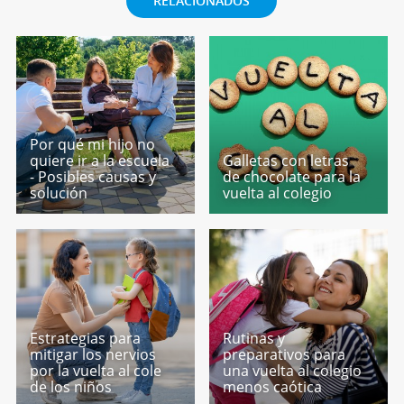
RELACIONADOS
Por qué mi hijo no
quiere ir a la escuela
Galletas con letras
- Posibles causas y
de chocolate para la
solución
vuelta al colegio
Estrategias para
Rutinas y
mitigar los nervios
preparativos para
por la vuelta al cole
una vuelta al colegio
de los niños
menos caótica