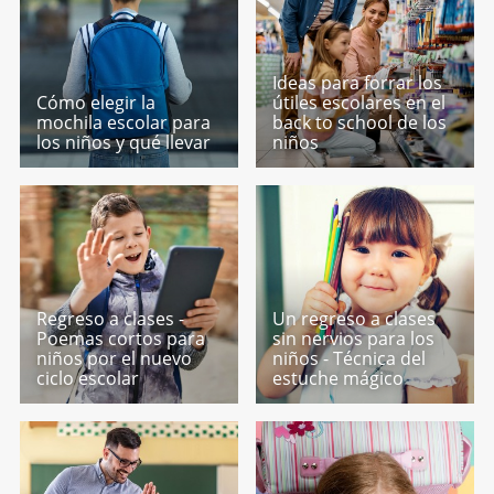
Ideas para forrar los
Cómo elegir la
útiles escolares en el
mochila escolar para
back to school de los
los niños y qué llevar
niños
Regreso a clases -
Un regreso a clases
Poemas cortos para
sin nervios para los
niños por el nuevo
niños - Técnica del
ciclo escolar
estuche mágico