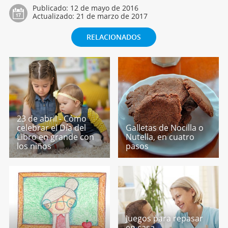
Publicado:
12 de mayo de 2016
Actualizado:
21 de marzo de 2017
RELACIONADOS
23 de abril - Cómo
celebrar el Día del
Galletas de Nocilla o
Libro en grande con
Nutella, en cuatro
los niños
pasos
Juegos para repasar
en casa