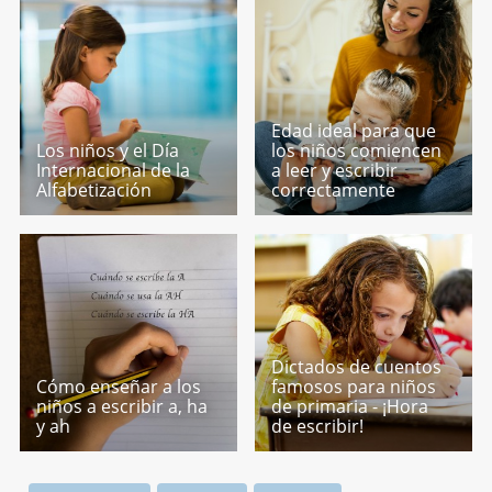
Edad ideal para que
Los niños y el Día
los niños comiencen
Internacional de la
a leer y escribir
Alfabetización
correctamente
Dictados de cuentos
Cómo enseñar a los
famosos para niños
niños a escribir a, ha
de primaria - ¡Hora
y ah
de escribir!