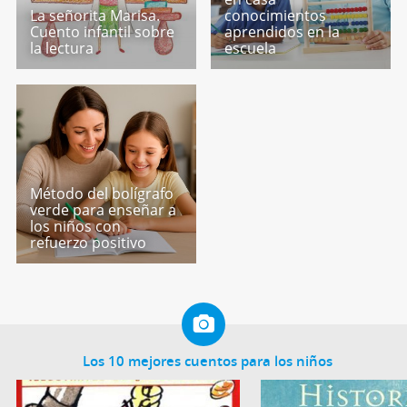
La señorita Marisa.
conocimientos
Cuento infantil sobre
aprendidos en la
la lectura
escuela
Método del bolígrafo
verde para enseñar a
los niños con
refuerzo positivo
Los 10 mejores cuentos para los niños