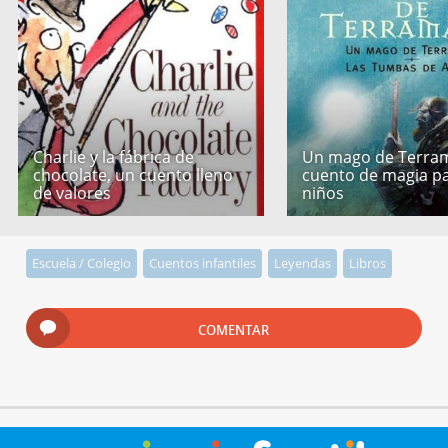
Charlie y la fábrica de
Un mago de Terram
chocolate, un cuento lleno
cuento de magia p
de valores
niños
Escuela / Colegio
Cuentos infantiles
Leyendas
Libros
COMENTAR