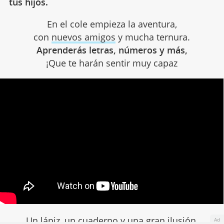
tus hijos.
En el cole empieza la aventura,
con
nuevos amigos
y mucha ternura.
Aprenderás letras, números y más,
¡Que te harán sentir muy capaz
Un lápiz, un cuaderno y una gran ilusión,
Ad