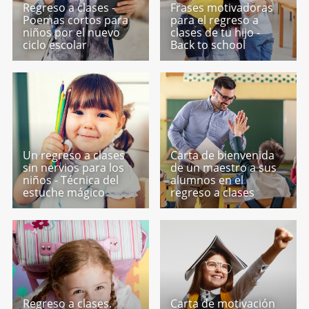
Regreso a clases -
Frases motivadoras
Poemas cortos para
para el regreso a
niños por el nuevo
clases de tu hijo -
ciclo escolar
Back to school
Un regreso a clases
Carta de bienvenida
sin nervios para los
de un maestro a sus
niños - Técnica del
alumnos en el
estuche mágico
regreso a clases
Regreso a clases.
Carta de motivación