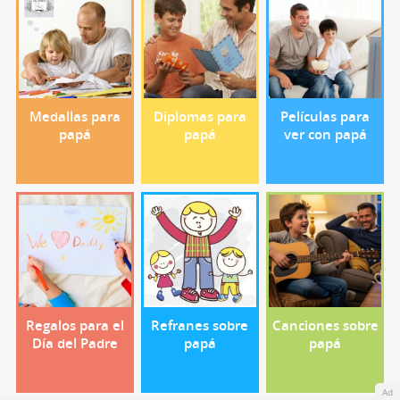
Medallas para
Diplomas para
Películas para
papá
papá
ver con papá
Regalos para el
Refranes sobre
Canciones sobre
Día del Padre
papá
papá
Ad