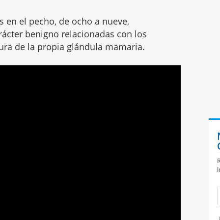
s en el pecho, de ocho a nueve,
rácter benigno relacionadas con los
tura de la propia glándula mamaria.
R
l