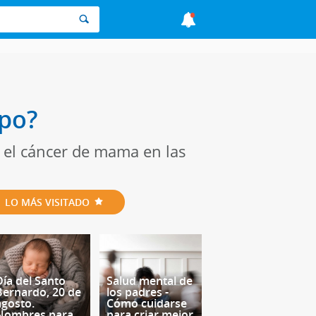
po?
 el cáncer de mama en las
LO MÁS VISITADO
Día del Santo
Salud mental de
Bernardo, 20 de
los padres -
agosto.
Cómo cuidarse
Nombres para
para criar mejor