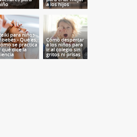
niño
a los hijos
Reiki para niños
y bebés - Qué es,
Cómo despertar
cómo se practica
a los niños para
y qué dice la
ir al colegio sin
ciencia
gritos ni prisas