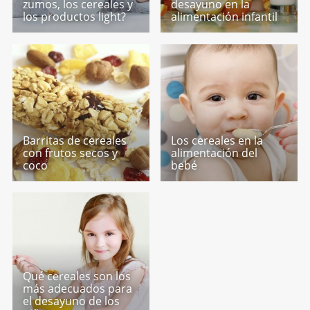
zumos, los cereales y
desayuno en la
los productos light?
alimentación infantil
Barritas de cereales
Los cereales en la
con frutos secos y
alimentación del
coco
bebé
Qué cereales son los
más adecuados para
el desayuno de los