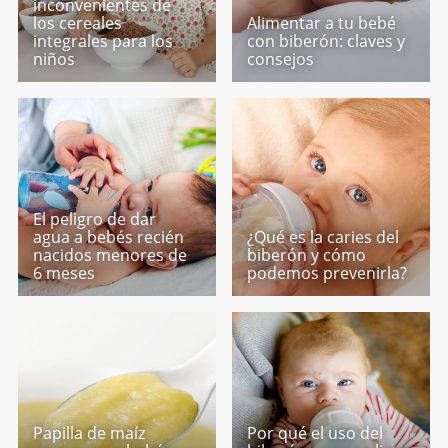
inconvenientes de
los cereales
Alimentar a tu bebé
integrales para los
con biberón: claves y
niños
consejos
El peligro de dar
agua a bebés recién
¿Qué es la caries del
nacidos menores de
biberón y cómo
6 meses
podemos prevenirla?
Papilla de maíz
Por qué el uso del