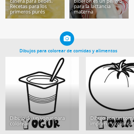
casera para bebés.
biberón es un peligro
Recetas para los
para la lactancia
primeros purés
materna
Dibujos para colorear de comidas y alimentos
Dibujo de un yogur para
Dibujo con un tom
colorear
imprimir y colorea