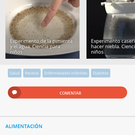
Experimento de la pimienta
Experimento caser
y el agua. Ciencia para
hacer niebla. Cienc
niños
niños
Salud
Recetas
Enfermedades infantiles
Diabetes
COMENTAR
ALIMENTACIÓN