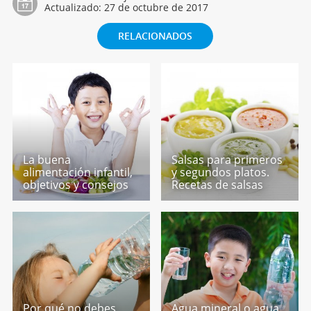
Actualizado:
27 de octubre de 2017
RELACIONADOS
La buena
Salsas para primeros
alimentación infantil,
y segundos platos.
objetivos y consejos
Recetas de salsas
Por qué no debes
Agua mineral o agua