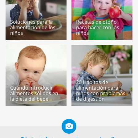
Soluciones para la
Recetas de otoño
alimentación de los
para hacer con los
niños
niños
20 Hábitos de
Cuándo introducir
alimentación para
alimentos sólidos en
niños con problemas
la dieta del bebé
de digestión