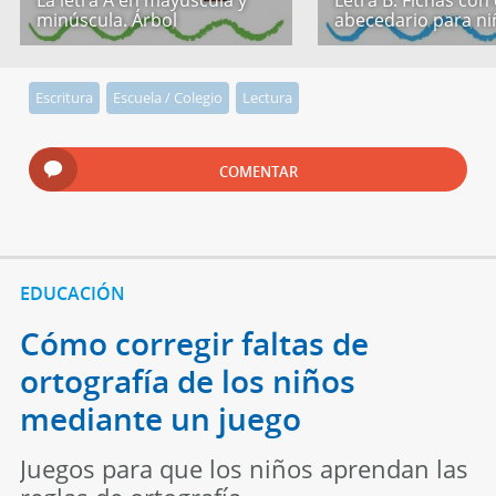
La letra A en mayúscula y
Letra B. Fichas con 
minúscula. Árbol
abecedario para ni
Escritura
Escuela / Colegio
Lectura
COMENTAR
EDUCACIÓN
Cómo corregir faltas de
ortografía de los niños
mediante un juego
Juegos para que los niños aprendan las