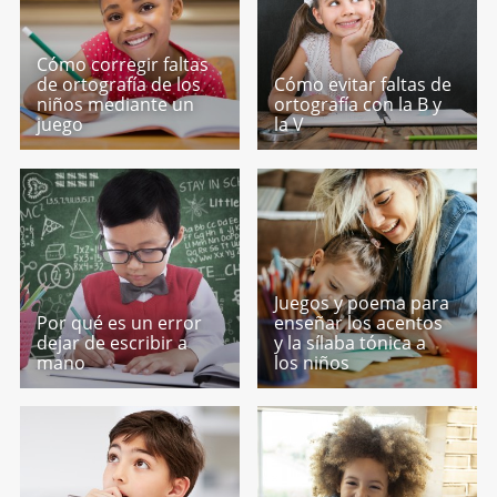
Cómo corregir faltas
de ortografía de los
Cómo evitar faltas de
niños mediante un
ortografía con la B y
juego
la V
Juegos y poema para
Por qué es un error
enseñar los acentos
dejar de escribir a
y la sílaba tónica a
mano
los niños