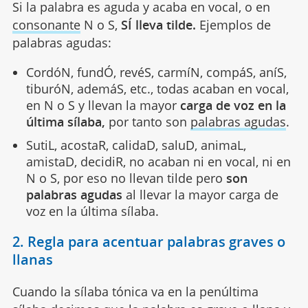
Si la palabra es aguda y acaba en vocal, o en
consonante
N o S,
SÍ lleva tilde.
Ejemplos de
palabras agudas:
CordóN, fundÓ, revéS, carmíN, compáS, aníS,
tiburóN, ademáS, etc., todas acaban en vocal,
en N o S y llevan la mayor
carga de voz en la
última sílaba,
por tanto son
palabras agudas
.
SutiL, acostaR, calidaD, saluD, animaL,
amistaD, decidiR, no acaban ni en vocal, ni en
N o S, por eso no llevan tilde pero
son
palabras agudas
al llevar la mayor carga de
voz en la última sílaba.
2. Regla para acentuar palabras graves o
llanas
Cuando la sílaba tónica va en la penúltima