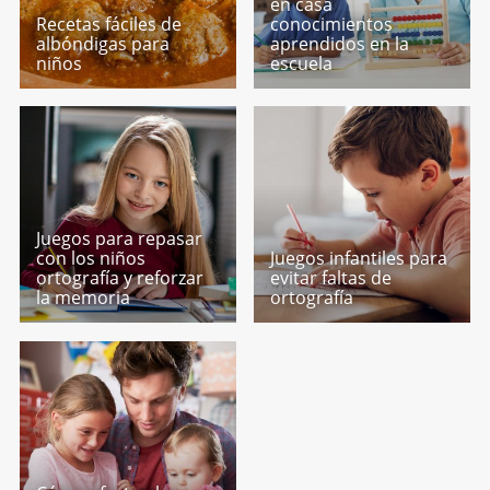
en casa
Recetas fáciles de
conocimientos
albóndigas para
aprendidos en la
niños
escuela
Juegos para repasar
con los niños
Juegos infantiles para
ortografía y reforzar
evitar faltas de
la memoria
ortografía