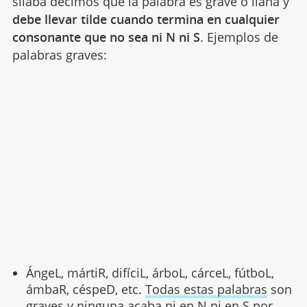
sílaba decimos que la palabra es grave o llana y
debe llevar tilde cuando termina en cualquier
consonante que no sea ni N ni S
. Ejemplos de
palabras graves:
ÁngeL, mártiR, difíciL, árboL, cárceL, fútboL,
ámbaR, céspeD, etc.
Todas estas palabras
son
graves y ninguna acaba ni en N ni en S por