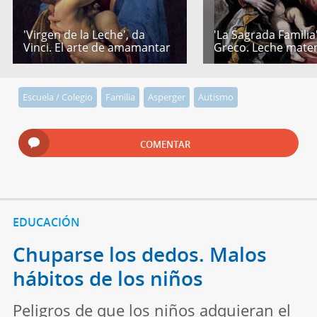
'Virgen de la Leche', da
'La Sagrada Familia'
Vinci. El arte de amamantar
Greco. Leche mate
Escuela / Colegio
Familia
Asperger
Autismo
COMENTAR
EDUCACIÓN
Chuparse los dedos. Malos
hábitos de los niños
Peligros de que los niños adquieran el