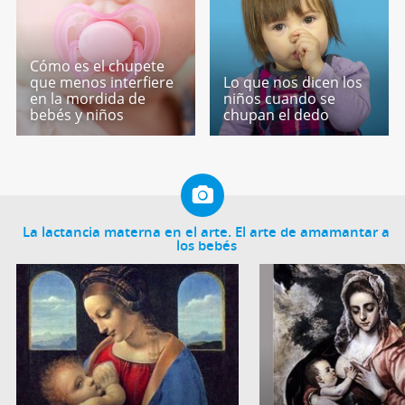
Cómo es el chupete
que menos interfiere
Lo que nos dicen los
en la mordida de
niños cuando se
bebés y niños
chupan el dedo
La lactancia materna en el arte. El arte de amamantar a
los bebés