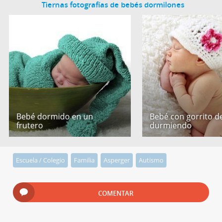
Tiernas fotografías de bebés dormilones
Bebé dormido en un
Bebé con gorrito de
frutero
durmiendo
Escuela / Colegio
Familia
Asperger
Autismo
COMENTAR