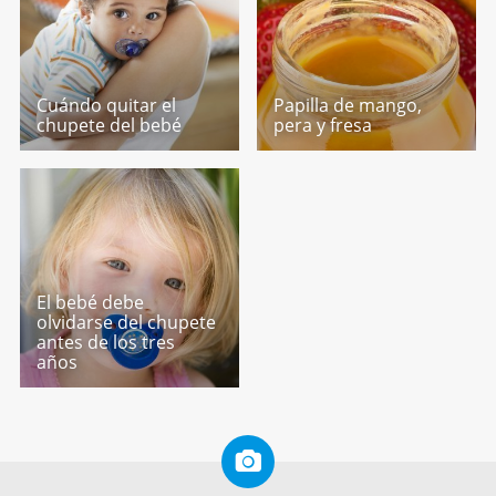
Cuándo quitar el
Papilla de mango,
chupete del bebé
pera y fresa
El bebé debe
olvidarse del chupete
antes de los tres
años