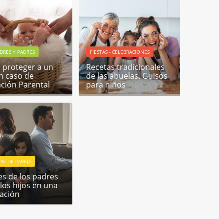
DRES Y PADRES
FIESTAS - CELEBRACIONES
proteger a un
Recetas tradicionales
en caso de
de las abuelas. Guisos
ación Parental
para niños
ÓN DE PAREJA
es de los padres
 los hijos en una
ación