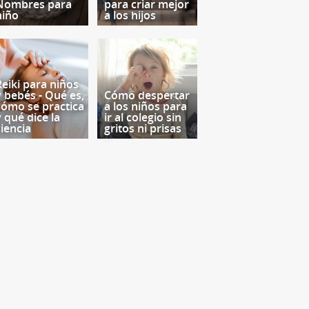
Nombres para
para criar mejor
niño
a los hijos
Reiki para niños
y bebés - Qué es,
Cómo despertar
cómo se practica
a los niños para
y qué dice la
ir al colegio sin
ciencia
gritos ni prisas