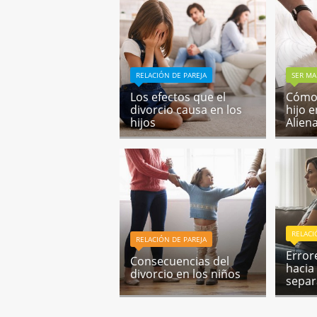
RELACIÓN DE PAREJA
SER MA
Los efectos que el
Cómo 
divorcio causa en los
hijo 
hijos
Alien
RELACI
RELACIÓN DE PAREJA
Error
Consecuencias del
hacia
divorcio en los niños
separ