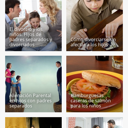
El divorcio y los
niños. Hijos de
padres separados y
Cómo divorciarse sin
divorciados
afectar a los hijos
Alienación Parental
Hamburguesas
en hijos con padres
caseras de salmón
separados
para los niños