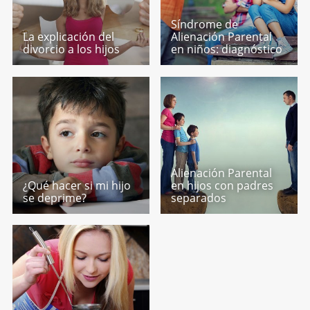
Síndrome de
La explicación del
Alienación Parental
divorcio a los hijos
en niños: diagnóstico
Alienación Parental
¿Qué hacer si mi hijo
en hijos con padres
se deprime?
separados