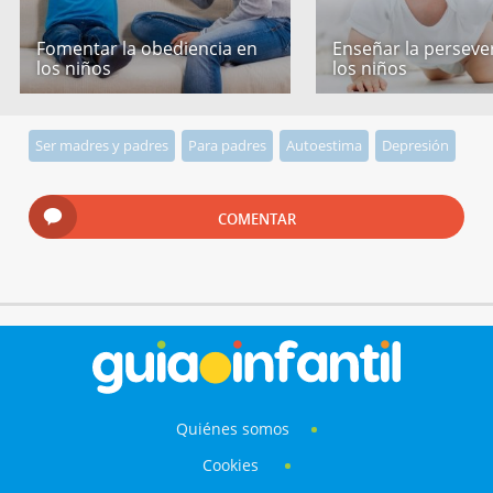
Fomentar la obediencia en
Enseñar la perseve
los niños
los niños
Ser madres y padres
Para padres
Autoestima
Depresión
COMENTAR
Quiénes somos
Cookies