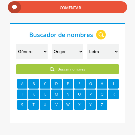
COMENTAR
Buscador de nombres
Buscar nombres
A
B
C
D
E
F
G
H
I
J
K
L
M
N
O
P
Q
R
S
T
U
V
W
X
Y
Z