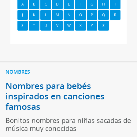
A
B
C
D
E
F
G
H
I
J
K
L
M
N
O
P
Q
R
S
T
U
V
W
X
Y
Z
NOMBRES
Nombres para bebés
inspirados en canciones
famosas
Bonitos nombres para niñas sacadas de
música muy conocidas