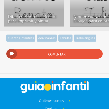
Dibujo del nombre Renato
Nombre para niños 
para imprimir y pintar
Dibujos para color
Cuentos infantiles
Adivinanzas
Fábulas
Trabalenguas
COMENTAR
Quiénes somos
Cookies