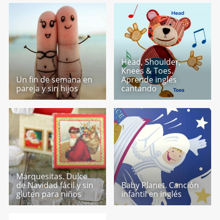
Head, Shoulder,
Knees & Toes.
Un fin de semana en
Aprende inglés
pareja y sin hijos
cantando
Marquesitas. Dulce
de Navidad fácil y sin
Baby Planet. Canción
gluten para niños
infantil en inglés