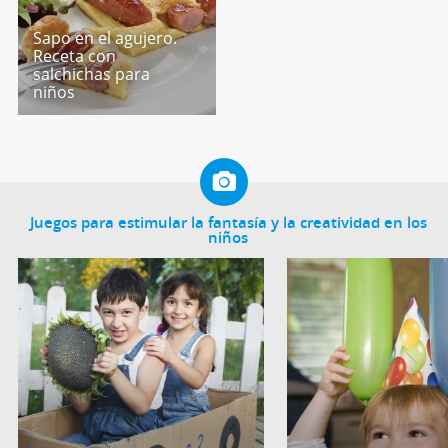
Sapo en el agujero.
Receta con
salchichas para
niños
Juegos para estimular la fantasía y la creatividad en los
niños