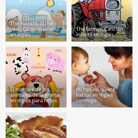
The months of the
year. Canción infantil
The farmer. Canción
en inglés
infantil en inglés
El nombre de los
Mi hijo no quiere
animales de la granja
hablar en inglés
en inglés para niños
conmigo