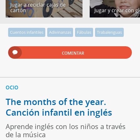
Jugar a reciclar cajas de
cartón
Jugar y crear con g
Cuentos infantiles
Adivinanzas
Fábulas
Trabalenguas
COMENTAR
OCIO
The months of the year.
Canción infantil en inglés
Aprende inglés con los niños a través
de la música