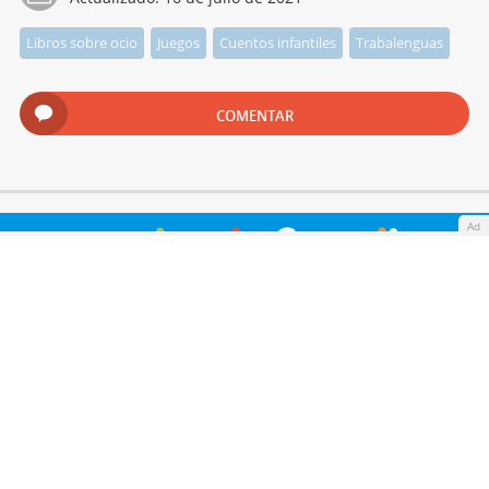
Libros sobre ocio
Juegos
Cuentos infantiles
Trabalenguas
COMENTAR
Ad
Quiénes somos
Cookies
Política de privacidad
Aviso Legal
Contacto