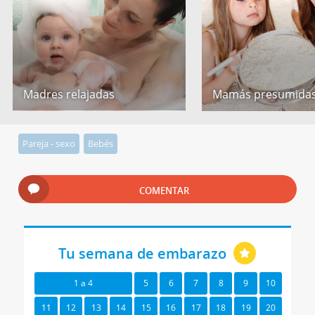
Madres relajadas
Mamás presumida
Pareja - sexo
Bebés
COMENTAR
Tu semana de embarazo
1 a 4
5
6
7
8
9
10
11
12
13
14
15
16
17
18
19
20