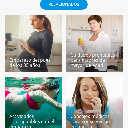
RELACIONADOS
Cuidados prenatales
Embarazo después
para madres de
de los 35 años
mayor de edad
Actividades
Consejos médicos
incompatibles con el
para conseguir un
embarazo
embarazo