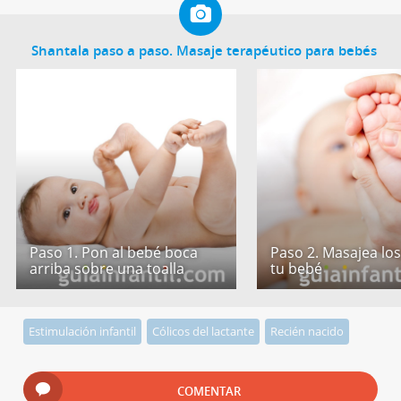
Shantala paso a paso. Masaje terapéutico para bebés
Paso 1. Pon al bebé boca
Paso 2. Masajea los
arriba sobre una toalla
tu bebé
Estimulación infantil
Cólicos del lactante
Recién nacido
COMENTAR