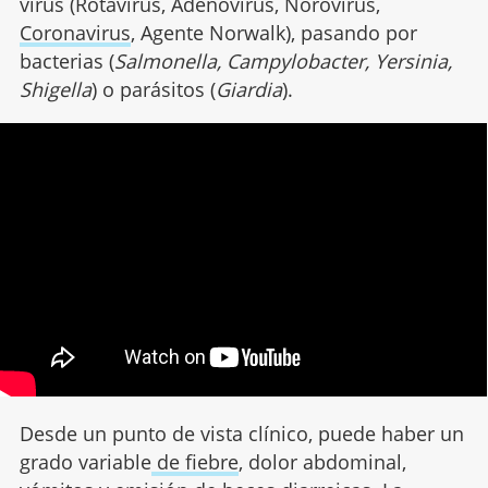
virus (Rotavirus, Adenovirus, Norovirus,
Coronavirus
, Agente Norwalk), pasando por
bacterias (
Salmonella, Campylobacter, Yersinia,
Shigella
) o parásitos (
Giardia
).
Desde un punto de vista clínico, puede haber un
grado variable
de fiebre
, dolor abdominal,