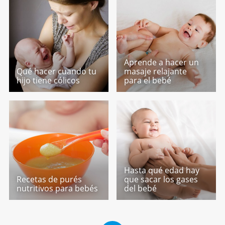
Aprende a hacer un
Qué hacer cuando tu
masaje relajante
hijo tiene cólicos
para el bebé
Hasta qué edad hay
Recetas de purés
que sacar los gases
nutritivos para bebés
del bebé