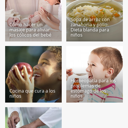
Sopa de arroz con
Cómo hacer un
zanahoria y pollo.
masaje para aliviar
Dieta blanda para
los cólicos del bebé
niños
Homeopatía para los
problemas de
Cocina que cura a los
estómago de los
niños
niños