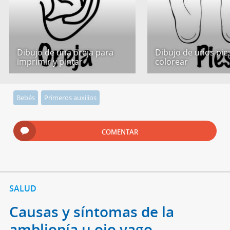
Dibujo de una oreja para
Dibujo de unos pie
imprimir y pintar
colorear
Bebés
Primeros auxilios
COMENTAR
SALUD
Causas y síntomas de la
ambliopía u ojo vago