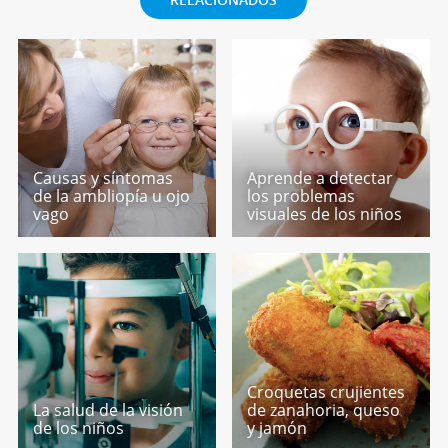
Causas y síntomas
Aprende a detectar
de la ambliopía u ojo
los problemas
vago
visuales de los niños
Croquetas crujientes
La salud de la visión
de zanahoria, queso
de los niños
y jamón