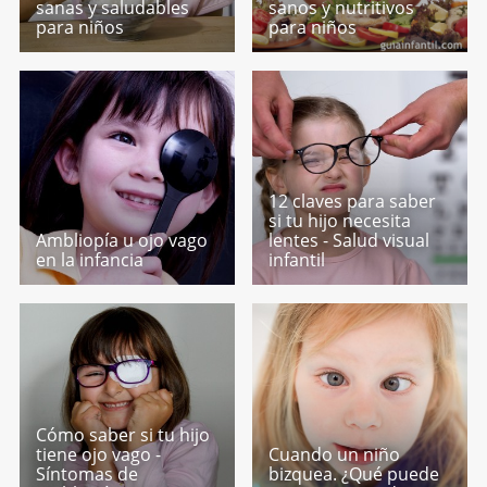
sanas y saludables
sanos y nutritivos
para niños
para niños
12 claves para saber
si tu hijo necesita
Ambliopía u ojo vago
lentes - Salud visual
en la infancia
infantil
Cómo saber si tu hijo
tiene ojo vago -
Cuando un niño
Síntomas de
bizquea. ¿Qué puede