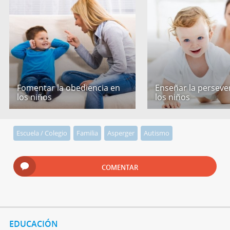
Fomentar la obediencia en
Enseñar la perseve
los niños
los niños
Escuela / Colegio
Familia
Asperger
Autismo
COMENTAR
EDUCACIÓN