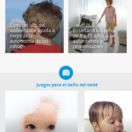
Cómo el uso del
walkie talkie ayuda a
Enseñar a los niños
mejorar la
de 8 a 11 años a ser
autonomía de los
autónomos y
niños
responsables
Juegos para el baño del bebé