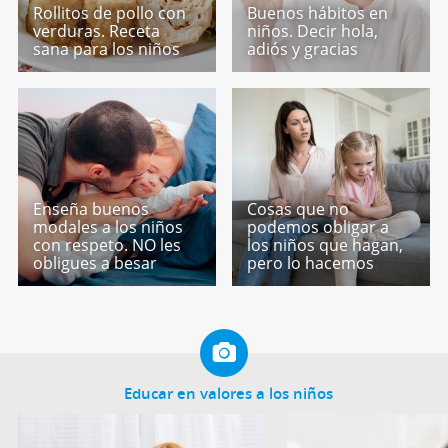
Rollitos de pollo con
Buenos hábitos en
verduras. Receta
niños. Decir hola,
sana para los niños
adiós y gracias
Enseña buenos
Cosas que no
modales a los niños
podemos obligar a
con respeto. NO les
los niños que hagan,
obligues a besar
pero lo hacemos
Educar en valores a los niños