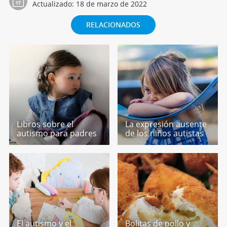
Actualizado:
18 de marzo de 2022
RELACIONADOS
Libros sobre el
La expresión ausente
autismo para padres
de los niños autistas
El autismo y el
Bolitas de pollo y