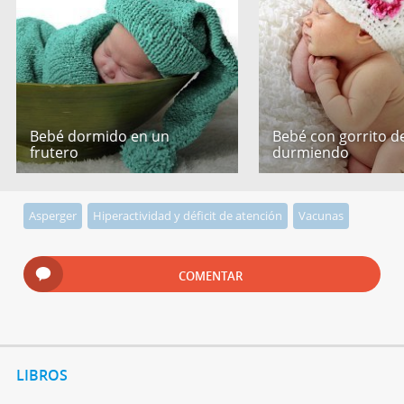
Bebé dormido en un
Bebé con gorrito de
frutero
durmiendo
Asperger
Hiperactividad y déficit de atención
Vacunas
COMENTAR
LIBROS