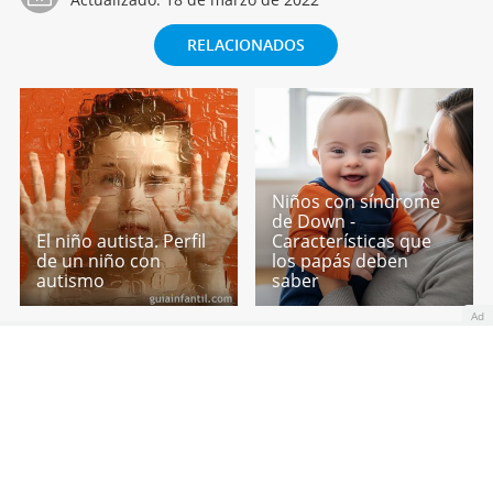
RELACIONADOS
Niños con síndrome
de Down -
El niño autista. Perfil
Características que
de un niño con
los papás deben
autismo
saber
Ad