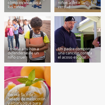
cómo inculcarlos a
niños a decir la
los niños
verdad
Enseña a tu hijo a
Un padre compone
defenderse de un
una canción contra
niño cruel
el acoso escolar
Receta fácil de
helado de melocotón
y albaricoque para