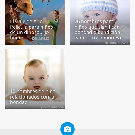
El viaje de Arlo.
26 nombres para
Película para niños
niños que significan
de un dinosaurio
bondad o bendición
bueno
(son poco comunes)
10 nombres de niña
relacionados con la
bondad