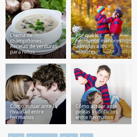
Crema de
Por qué los
champiñones.
hermanos menores
Recetas de verduras
admiran a los
para niños
mayores
Cómo actuar ante la
Cómo actuar ante
rivalidad entre
peleas y conflictos
hermanos
entre hermanos