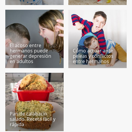
El acoso entre
hermanos puede
Cómo actuar ante
generar depresión
peleas y conflictos
en adultos
entre hermanos
Pan de calabacín
salado. Receta fácil y
rápida