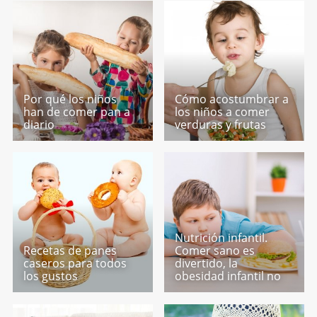
Por qué los niños
Cómo acostumbrar a
han de comer pan a
los niños a comer
diario
verduras y frutas
Nutrición infantil.
Recetas de panes
Comer sano es
caseros para todos
divertido, la
los gustos
obesidad infantil no