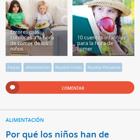
Errores más
comunes a la hora
10 cuentos infantiles
de comer de los
para la hora de
niños
comer
Pastas
Alimentación
Recetas Indias
Recetas Peruanas
COMENTAR
ALIMENTACIÓN
Por qué los niños han de