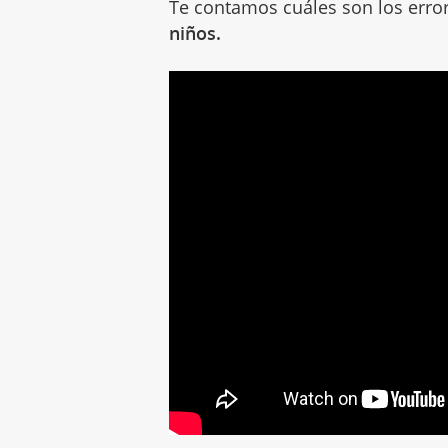
Te contamos cuáles son los err
niños.