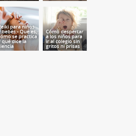
Reiki para niños
y bebés - Qué es,
Cómo despertar
cómo se practica
a los niños para
y qué dice la
ir al colegio sin
ciencia
gritos ni prisas