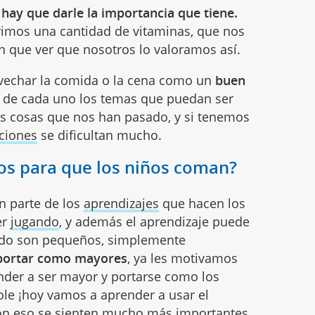
 hay que darle la importancia que tiene.
mos una cantidad de vitaminas, que nos
en que ver que nosotros lo valoramos así.
ovechar la comida o la cena como un
buen
de cada uno los temas que puedan ser
as cosas que nos han pasado, y si tenemos
ciones
se dificultan mucho.
os para que los niños coman?
n parte de los
aprendizajes
que hacen los
er
jugando
, y además el aprendizaje puede
uando son pequeños, simplemente
portar como mayores
, ya les motivamos
der a ser mayor y portarse como los
le ¡hoy vamos a aprender a usar el
on eso se sienten mucho más importantes.