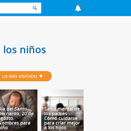
 los niños
LO MÁS VISITADO
Día del Santo
Salud mental de
Bernardo, 20 de
los padres -
agosto.
Cómo cuidarse
Nombres para
para criar mejor
niño
a los hijos