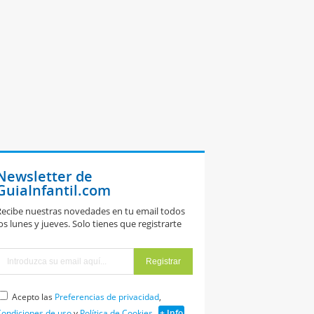
Newsletter de
GuiaInfantil.com
ecibe nuestras novedades en tu email todos
os lunes y jueves. Solo tienes que registrarte
Acepto las
Preferencias de privacidad
,
ondiciones de uso
y
Política de Cookies
+ Info