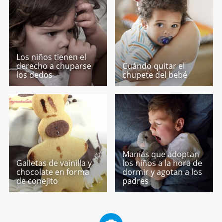
Los niños tienen el
derecho a chuparse
Cuándo quitar el
los dedos
chupete del bebé
Manías que adoptan
Galletas de vainilla y
los niños a la hora de
chocolate en forma
dormir y agotan a los
de conejito
padres