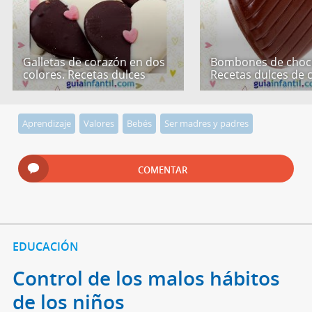
Galletas de corazón en dos
Bombones de choco
colores. Recetas dulces
Recetas dulces de 
Aprendizaje
Valores
Bebés
Ser madres y padres
COMENTAR
EDUCACIÓN
Control de los malos hábitos
de los niños