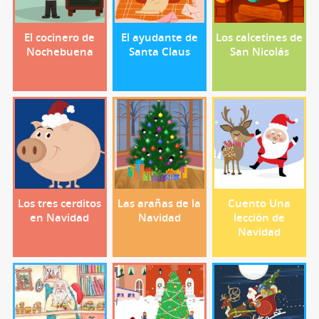
El cocinero de
El ayudante de
Los calcetines de
Nochebuena
Santa Claus
San Nicolás
Los tres cerditos
Las arañas de la
Cuento Una
en Navidad
Navidad
lección de
Navidad