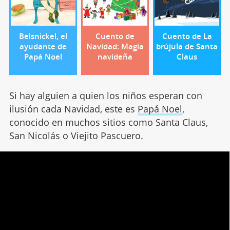
Belsnickel, el
Cuento de
Cuento de La
ayudante de
Navidad: Magia
brújula de Santa
Papá Noel
navideña
Claus
Si hay alguien a quien los niños esperan con
ilusión cada Navidad, este es
Papá Noel
,
conocido en muchos sitios como Santa Claus,
San Nicolás o Viejito Pascuero.