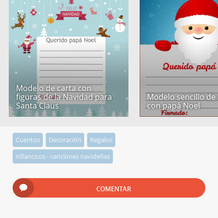
Modelo de carta con
figuras de la Navidad para
Modelo sencillo de 
Santa Claus
con papá Noel
Cuentos
Decoración
Regalos
Villancicos - canciones navideñas
COMENTAR