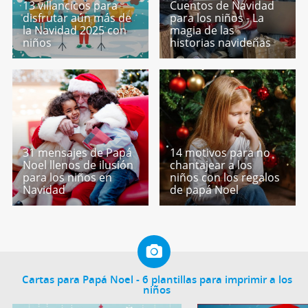
13 villancicos para
Cuentos de Navidad
disfrutar aún más de
para los niños - La
la Navidad 2025 con
magia de las
niños
historias navideñas
31 mensajes de Papá
14 motivos para no
Noel llenos de ilusión
chantajear a los
para los niños en
niños con los regalos
Navidad
de papá Noel
Cartas para Papá Noel - 6 plantillas para imprimir a los
niños