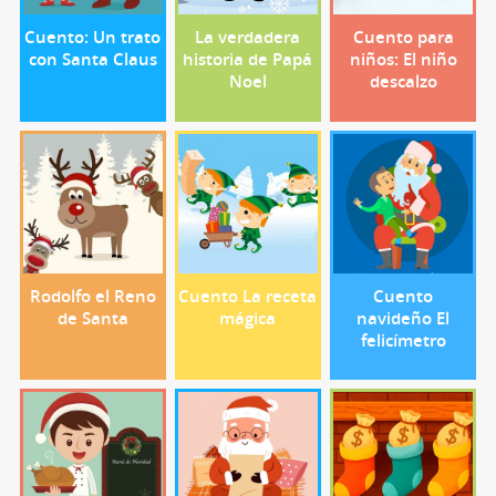
Cuento: Un trato
La verdadera
Cuento para
con Santa Claus
historia de Papá
niños: El niño
Noel
descalzo
Rodolfo el Reno
Cuento La receta
Cuento
de Santa
mágica
navideño El
felicímetro