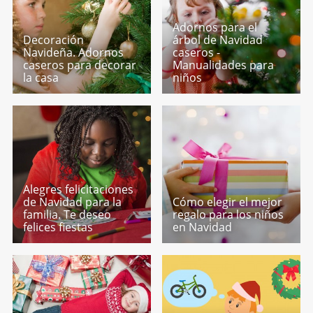
Adornos para el
Decoración
árbol de Navidad
Navideña. Adornos
caseros -
caseros para decorar
Manualidades para
la casa
niños
Alegres felicitaciones
de Navidad para la
Cómo elegir el mejor
familia. Te deseo
regalo para los niños
felices fiestas
en Navidad