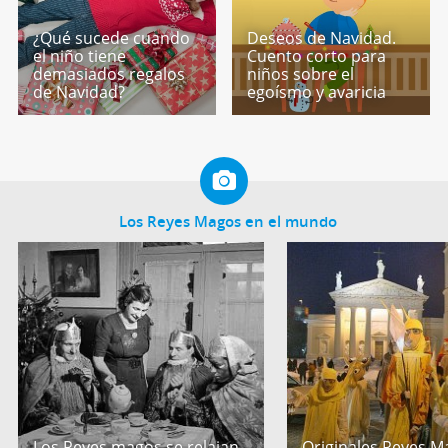
¿Qué sucede cuando
Deseos de Navidad.
el niño tiene
Cuento corto para
demasiados regalos
niños sobre el
de Navidad?
egoísmo y avaricia
Los Reyes Magos en el mundo
Los Reyes magos se relajan
Originales Reyes M