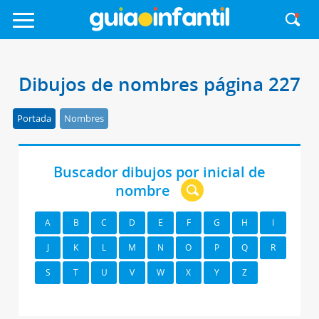
Dibujos de nombres página 227
Portada
Nombres
Buscador dibujos por inicial de
nombre
A
B
C
D
E
F
G
H
I
J
K
L
M
N
O
P
Q
R
S
T
U
V
W
X
Y
Z