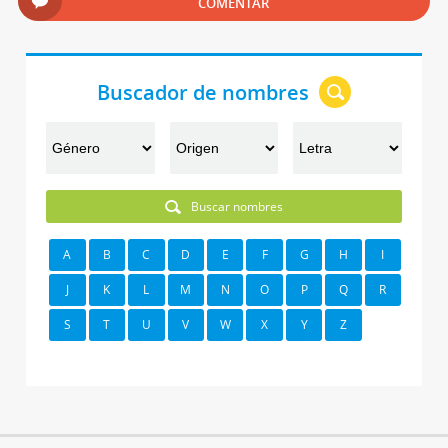
COMENTAR
Buscador de nombres
Buscar nombres
A
B
C
D
E
F
G
H
I
J
K
L
M
N
O
P
Q
R
S
T
U
V
W
X
Y
Z