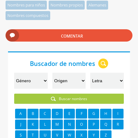
Nombres para niños
Nombres propios
Alemanes
Nombres compuestos
COMENTAR
Buscador de nombres
Buscar nombres
A
B
C
D
E
F
G
H
I
J
K
L
M
N
O
P
Q
R
S
T
U
V
W
X
Y
Z