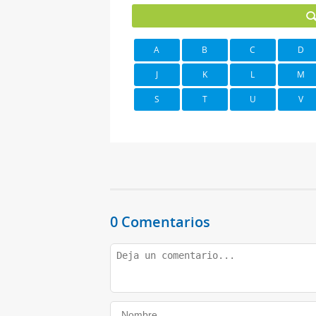
A
B
C
D
J
K
L
M
S
T
U
V
0 Comentarios