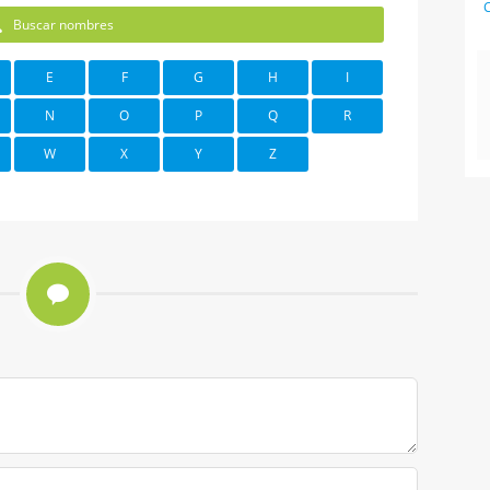
C
Buscar nombres
E
F
G
H
I
N
O
P
Q
R
W
X
Y
Z