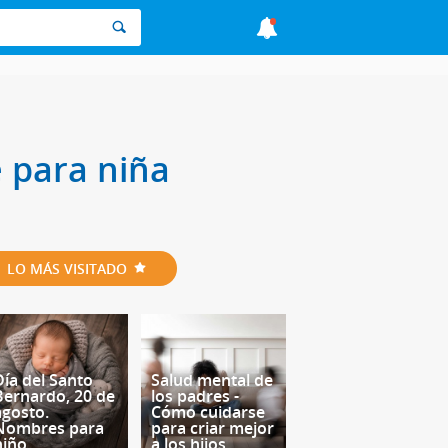
e para niña
LO MÁS VISITADO
Día del Santo
Salud mental de
Bernardo, 20 de
los padres -
agosto.
Cómo cuidarse
Nombres para
para criar mejor
niño
a los hijos