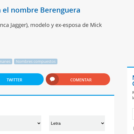
n el nombre Berenguera
nca Jagger), modelo y ex-esposa de Mick
manes
Nombres compuestos
TWITTER
COMENTAR
R
l