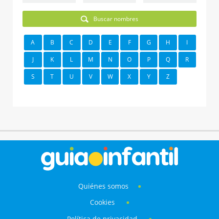
Buscar nombres
A
B
C
D
E
F
G
H
I
J
K
L
M
N
O
P
Q
R
S
T
U
V
W
X
Y
Z
Quiénes somos
Cookies
Política de privacidad