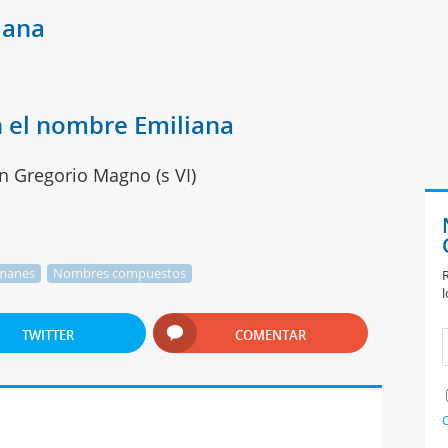
iana
 el nombre Emiliana
an Gregorio Magno (s VI)
manes
Nombres compuestos
R
l
TWITTER
COMENTAR
C