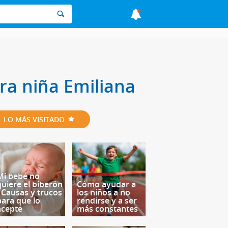
ara niña Emiliana
LO MÁS VISITADO
Mi bebé no
quiere el biberón
Cómo ayudar a
- Causas y trucos
los niños a no
para que lo
rendirse y a ser
acepte
más constantes