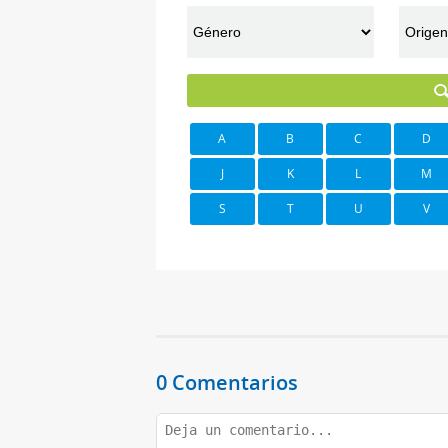
A
B
C
D
J
K
L
M
S
T
U
V
0 Comentarios