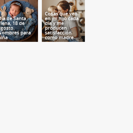
Cosas que veo
Día de Santa
en mi hijo cada
Elena, 18 de
día y me
agosto.
producen
Nombres para
satisfacción
niña
como madre