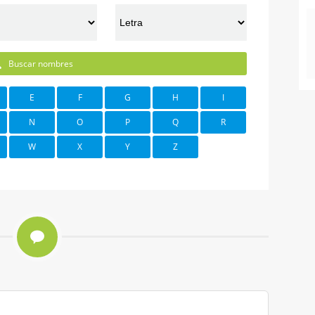
Buscar nombres
E
F
G
H
I
N
O
P
Q
R
W
X
Y
Z