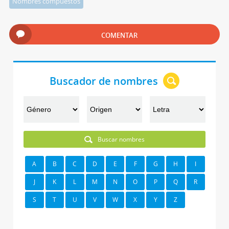
Nombres compuestos
COMENTAR
Buscador de nombres
Buscar nombres
A
B
C
D
E
F
G
H
I
J
K
L
M
N
O
P
Q
R
S
T
U
V
W
X
Y
Z