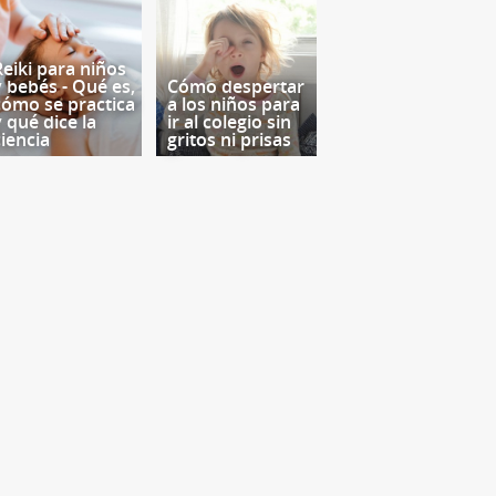
Reiki para niños
y bebés - Qué es,
Cómo despertar
cómo se practica
a los niños para
y qué dice la
ir al colegio sin
ciencia
gritos ni prisas