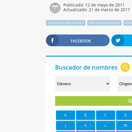
Publicado:
12 de mayo de 2011
Actualizado:
21 de marzo de 2017
Nombres para niños
Nombres propios
Ale
FACEBOOK
Buscador de nombres
A
B
C
D
J
K
L
M