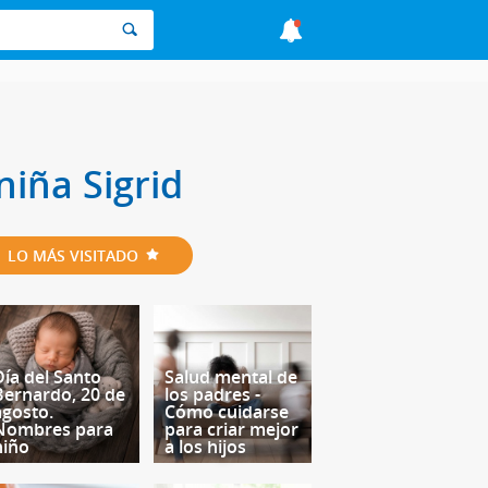
niña Sigrid
LO MÁS VISITADO
Día del Santo
Salud mental de
Bernardo, 20 de
los padres -
agosto.
Cómo cuidarse
Nombres para
para criar mejor
niño
a los hijos