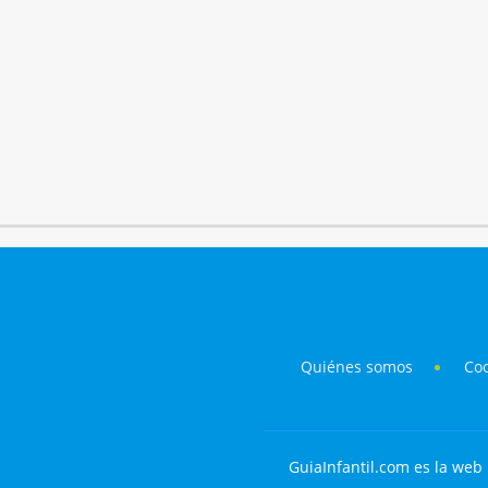
Quiénes somos
Co
GuiaInfantil.com es la web 