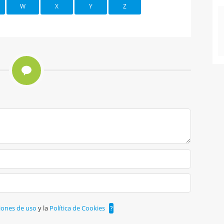
W
X
Y
Z
iones de uso
y la
Política de Cookies
?