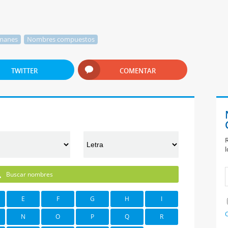
manes
Nombres compuestos
TWITTER
COMENTAR
R
l
Buscar nombres
E
F
G
H
I
C
N
O
P
Q
R