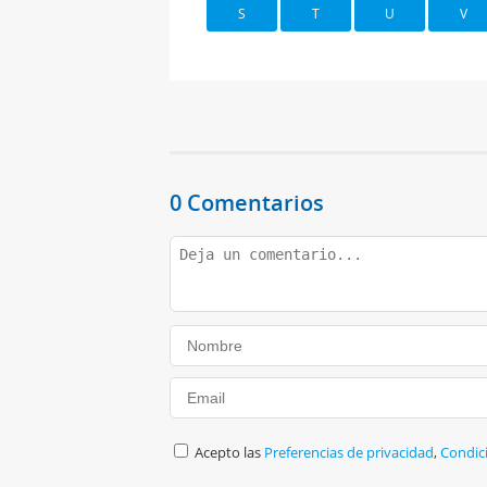
S
T
U
V
0 Comentarios
Acepto las
Preferencias de privacidad
,
Condic