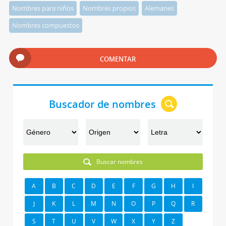
Nombres para niños
Nombres propios
Alemanes
Nombres compuestos
COMENTAR
Buscador de nombres
Buscar nombres
A
B
C
D
E
F
G
H
I
J
K
L
M
N
O
P
Q
R
S
T
U
V
W
X
Y
Z