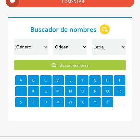
COMENTAR
Buscador de nombres
Buscar nombres
A
B
C
D
E
F
G
H
I
J
K
L
M
N
O
P
Q
R
S
T
U
V
W
X
Y
Z