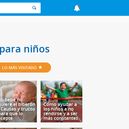
para niños
LO MÁS VISITADO
Mi bebé no
quiere el biberón
Cómo ayudar a
- Causas y trucos
los niños a no
para que lo
rendirse y a ser
acepte
más constantes