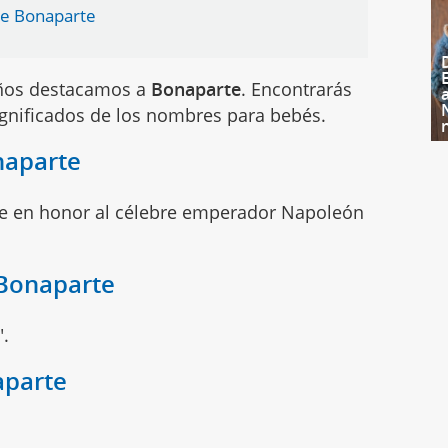
re Bonaparte
iños destacamos a
Bonaparte
. Encontrarás
ignificados de los nombres para bebés.
naparte
e en honor al célebre emperador Napoleón
 Bonaparte
".
aparte