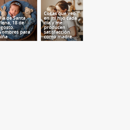
Cosas que veo
Día de Santa
en mi hijo cada
Elena, 18 de
día y me
agosto.
producen
Nombres para
satisfacción
niña
como madre