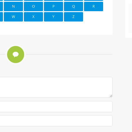
N
O
P
Q
R
W
X
Y
Z