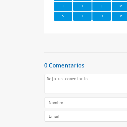
J
K
L
M
S
T
U
V
0 Comentarios