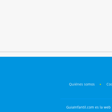
Quiénes somos
Co
GuiaInfantil.com es la web 