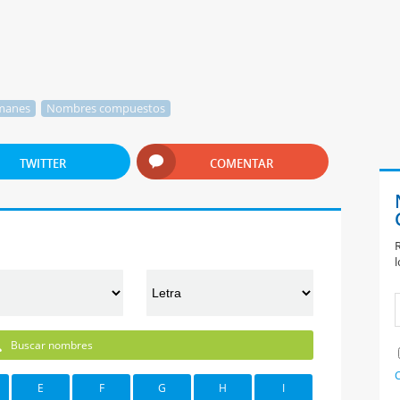
manes
Nombres compuestos
TWITTER
COMENTAR
R
l
Buscar nombres
C
E
F
G
H
I