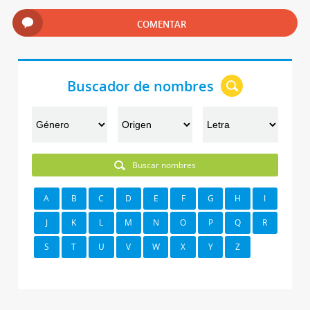
COMENTAR
Buscador de nombres
Buscar nombres
A
B
C
D
E
F
G
H
I
J
K
L
M
N
O
P
Q
R
S
T
U
V
W
X
Y
Z