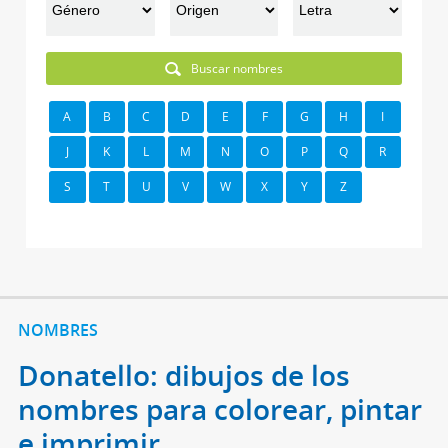
Buscar nombres
A
B
C
D
E
F
G
H
I
J
K
L
M
N
O
P
Q
R
S
T
U
V
W
X
Y
Z
NOMBRES
Donatello: dibujos de los
nombres para colorear, pintar
e imprimir