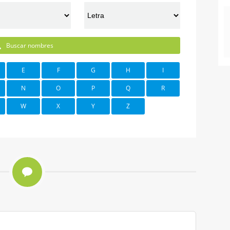
Buscar nombres
E
F
G
H
I
N
O
P
Q
R
W
X
Y
Z