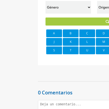
A
B
C
D
J
K
L
M
S
T
U
V
0 Comentarios