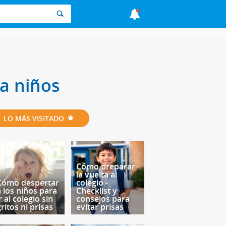
a niños
LO MÁS VISITADO
Cómo preparar
la vuelta al
Cómo despertar
colegio -
a los niños para
Checklist y
r al colegio sin
consejos para
ritos ni prisas
evitar prisas