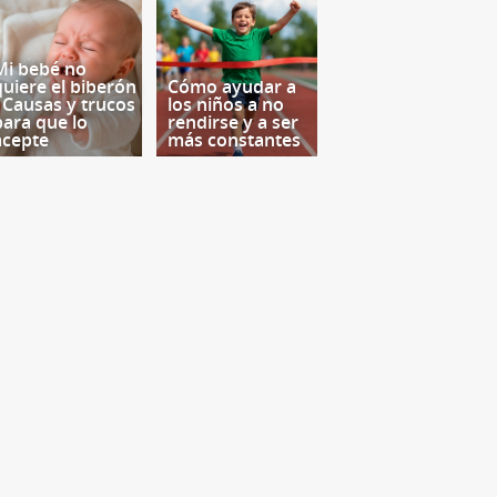
Mi bebé no
quiere el biberón
Cómo ayudar a
- Causas y trucos
los niños a no
para que lo
rendirse y a ser
acepte
más constantes