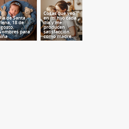
Cosas que veo
Día de Santa
en mi hijo cada
Elena, 18 de
día y me
agosto.
producen
Nombres para
satisfacción
niña
como madre