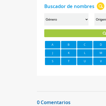
Buscador de nombres
A
B
C
D
J
K
L
M
S
T
U
V
0 Comentarios