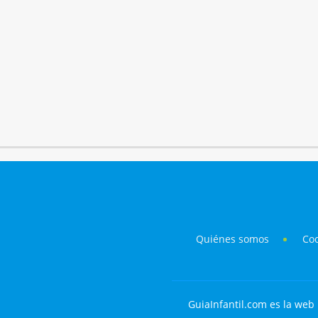
Quiénes somos
Co
GuiaInfantil.com es la web 