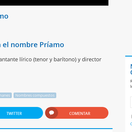
amo
n el nombre Príamo
tante lírico (tenor y barítono) y director
R
l
manes
Nombres compuestos
TWITTER
COMENTAR
C