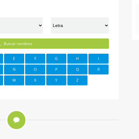
Buscar nombres
E
F
G
H
I
N
O
P
Q
R
W
X
Y
Z