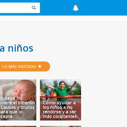
a niños
LO MÁS VISITADO
Mi bebé no
quiere el biberón
Cómo ayudar a
- Causas y trucos
los niños a no
para que lo
rendirse y a ser
acepte
más constantes