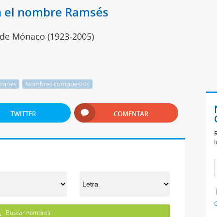
n el nombre Ramsés
o de Mónaco (1923-2005)
manes
Nombres compuestos
TWITTER
COMENTAR
R
l
C
Buscar nombres