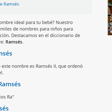
re Ramsés
ombre ideal para tu bebé? Nuestro
c
miles de nombres para niños para
ción. Destacamos en el diccionario de
re:
Ramsés
.
msés
ó este nombre es Ramsés II, que ordenó
l.
 Ramsés
ios Ra"
sés