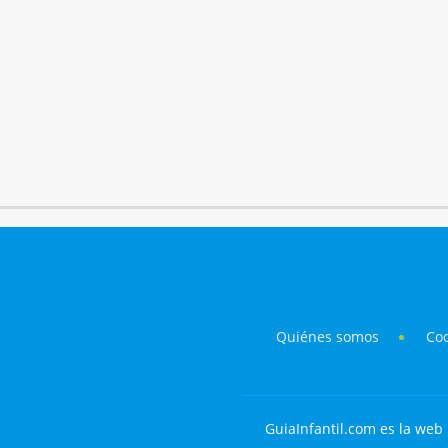
Quiénes somos
Co
GuiaInfantil.com es la web 