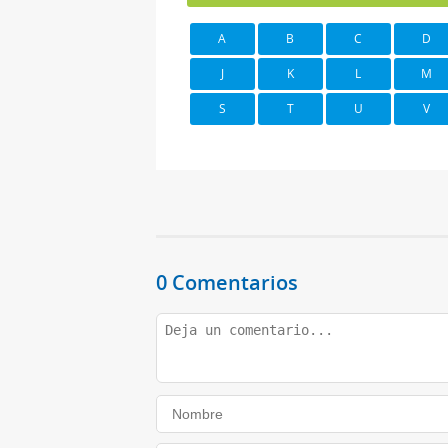
A
B
C
D
J
K
L
M
S
T
U
V
0 Comentarios