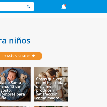
ra niños
LO MÁS VISITADO
Cosas que veo
Día de Santa
en mi hijo cada
Elena, 18 de
día y me
agosto.
producen
Nombres para
satisfacción
niña
como madre