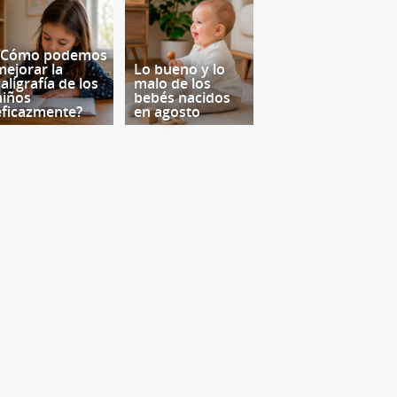
¿Cómo podemos
mejorar la
Lo bueno y lo
aligrafía de los
malo de los
niños
bebés nacidos
eficazmente?
en agosto