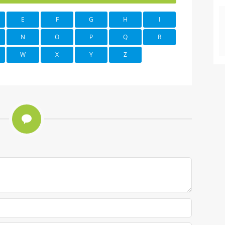
E
F
G
H
I
N
O
P
Q
R
W
X
Y
Z